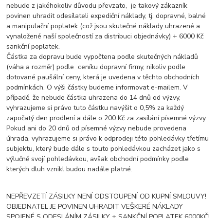
nebude z jakéhokoliv důvodu převzato, je takový zákazník
povinen uhradit odesílateli expediční náklady, tj. dopravné, balné
a manipulační poplatek (což jsou skutečné náklady uhrazené a
vynaložené naší společností za distribuci objednávky) + 6000 Kč
sankční poplatek.
Částka za dopravu bude vypočtena podle skutečných nákladů
(váha a rozměr) podle ceníku dopravní firmy, nikoliv podle
dotované paušální ceny, která je uvedena v těchto obchodních
podmínkách. O výši částky budeme informovat e-mailem. V
případě, že nebude částka uhrazena do 14 dnů od výzvy,
vyhrazujeme si právo tuto částku navýšit o 0,5% za každý
započatý den prodlení a dále o 200 Kč za zasílání písemné výzvy.
Pokud ani do 20 dnů od písemné výzvy nebude provedena
úhrada, vyhrazujeme si právo k odprodeji této pohledávky třetímu
subjektu, který bude dále s touto pohledávkou zacházet jako s
výlučně svojí pohledávkou, avšak obchodní podmínky podle
kterých dluh vznikl budou nadále platné.
NEPŘEVZETÍ ZÁSILKY NENÍ ODSTOUPENÍ OD KUPNÍ SMLOUVY!
OBJEDNATEL JE POVINEN UHRADIT VEŠKERÉ NÁKLADY
SPOJENÉ S ODESLÁNÍM ZÁSILKY + SANKČNÍ POPLATEK 6000KČ!