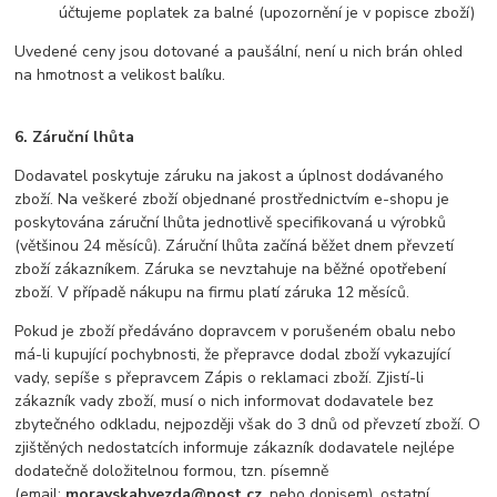
účtujeme poplatek za balné (upozornění je v popisce zboží)
Uvedené ceny jsou dotované a paušální, není u nich brán ohled
na hmotnost a velikost balíku.
6.
Záruční lhůta
Dodavatel poskytuje záruku na jakost a úplnost dodávaného
zboží. Na veškeré zboží objednané prostřednictvím e-shopu je
poskytována záruční lhůta jednotlivě specifikovaná u výrobků
(většinou 24 měsíců). Záruční lhůta začíná běžet dnem převzetí
zboží zákazníkem. Záruka se nevztahuje na běžné opotřebení
zboží. V případě nákupu na firmu platí záruka 12 měsíců.
Pokud je zboží předáváno dopravcem v porušeném obalu nebo
má-li kupující pochybnosti, že přepravce dodal zboží vykazující
vady, sepíše s přepravcem Zápis o reklamaci zboží. Zjistí-li
zákazník vady zboží, musí o nich informovat dodavatele bez
zbytečného odkladu, nejpozději však do 3 dnů od převzetí zboží. O
zjištěných nedostatcích informuje zákazník dodavatele nejlépe
dodatečně doložitelnou formou, tzn. písemně
(email:
moravskahvezda@post.cz
, nebo dopisem), ostatní