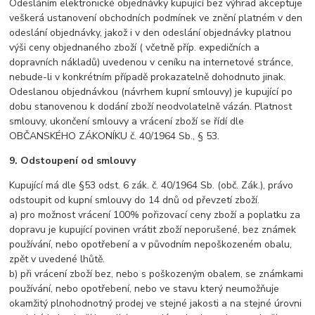
Odesláním elektronické objednávky kupující bez výhrad akceptuje
veškerá ustanovení obchodních podmínek ve znění platném v den
odeslání objednávky, jakož i v den odeslání objednávky platnou
výši ceny objednaného zboží ( včetně příp. expedičních a
dopravních nákladů) uvedenou v ceníku na internetové stránce,
nebude-li v konkrétním případě prokazatelně dohodnuto jinak.
Odeslanou objednávkou (návrhem kupní smlouvy) je kupující po
dobu stanovenou k dodání zboží neodvolatelně vázán. Platnost
smlouvy, ukončení smlouvy a vrácení zboží se řídí dle
OBČANSKÉHO ZÁKONÍKU č. 40/1964 Sb., § 53.
9. Odstoupení od smlouvy
Kupující má dle §53 odst. 6 zák. č. 40/1964 Sb. (obč. Zák.), právo
odstoupit od kupní smlouvy do 14 dnů od převzetí zboží.
a) pro možnost vrácení 100% pořizovací ceny zboží a poplatku za
dopravu je kupující povinen vrátit zboží neporušené, bez známek
používání, nebo opotřebení a v původním nepoškozeném obalu,
zpět v uvedené lhůtě.
b) při vrácení zboží bez, nebo s poškozeným obalem, se známkami
používání, nebo opotřebení, nebo ve stavu který neumožňuje
okamžitý plnohodnotný prodej ve stejné jakosti a na stejné úrovni