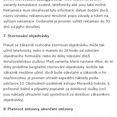
varianty komunikace osobně, telefonicky atd. jsou také možné.
Reklamace musí obsahovat tyto informace: datum dodání zboží,
název výrobku, reklamované množství, popis závady a návrh na
vyřízení reklamace. Dodavatel je povinen vyřídit reklamaci do 30
dnů od jejího doručení.
7. Stornování objednávky
Pokud se zákazník rozhodne stornovat objednávku, může tak
učinit telefonicky, nebo e-mailem do 24 hodin od odeslání
objednacího formuláře, nebo do doby odeslání zboží
doručovatelskou službou. Platí varianta, která nastane dříve, do té
doby proběhne bezplatné stornování objednávky. Jestliže tak
zákazník nestihne učinit, zboží bude odeslané a zákazník si ho
nepřevezmou, je povinen uhradit expediční náklady podle
odstavce 10. Obchodních podmínek eshopu Moravská hvězda, tj.
poštovné, balné a případný poplatek za dobírkové služby (což
jsou náklady uhrazené naší společností za distribuci zákazníkovi
objednávky).
8. Platnost smlouvy, ukončení smlouvy