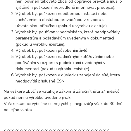
není povinen takovéto zboží od dopravce převzít a musí o
zjištěném poškození neprodleně informovat prodejce).
Výrobek byl poškozen neodbornou instalací nebo
zacházením a obsluhou prováděnou v rozporu s
uživatelskou příručkou (pokud u výrobku existuje).
Výrobek byl používán v podmínkách, které neodpovídaly
parametrům a požadavkům uvedeným v dokumentaci
(pokud u výrobku existuje).
Výrobek byl poškozen působením živlů.
Výrobek byl poškozen nadměrným zatěžováním nebo
používáním v rozporu s podmínkami uvedenými v
dokumentaci (pokud u výrobku existuje).
Výrobek byl poškozen v důsledku zapojení do sítě, která
neodpovídá příslušné ČSN.
Na veškeré zboží se vztahuje zákonná záruční lhůta 24 měsíců,
pokud není u výrobku uvedeno jinak.
Vaši reklamaci vyřídíme co nejrychleji, nejpozději však do 30 dnů
od jejího vzniku.
<<<<<<<<<<<<<<<<<<<<<<<<<<<<<<<<<<<<<<<<