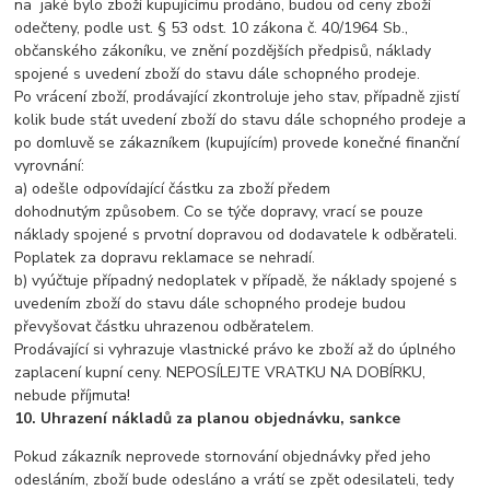
na jaké bylo zboží kupujícímu prodáno, budou od ceny zboží
odečteny, podle ust. § 53 odst. 10 zákona č. 40/1964 Sb.,
občanského zákoníku, ve znění pozdějších předpisů, náklady
spojené s uvedení zboží do stavu dále schopného prodeje.
Po vrácení zboží, prodávající zkontroluje jeho stav, případně zjistí
kolik bude stát uvedení zboží do stavu dále schopného prodeje a
po domluvě se zákazníkem (kupujícím) provede konečné finanční
vyrovnání:
a) odešle odpovídající částku za zboží předem
dohodnutým způsobem. Co se týče dopravy, vrací se pouze
náklady spojené s prvotní dopravou od dodavatele k odběrateli.
Poplatek za dopravu reklamace se nehradí.
b) vyúčtuje případný nedoplatek v případě, že náklady spojené s
uvedením zboží do stavu dále schopného prodeje budou
převyšovat částku uhrazenou odběratelem.
Prodávající si vyhrazuje vlastnické právo ke zboží až do úplného
zaplacení kupní ceny. NEPOSÍLEJTE VRATKU NA DOBÍRKU,
nebude příjmuta!
10. Uhrazení nákladů za planou objednávku, sankce
Pokud zákazník neprovede stornování objednávky před jeho
odesláním, zboží bude odesláno a vrátí se zpět odesilateli, tedy