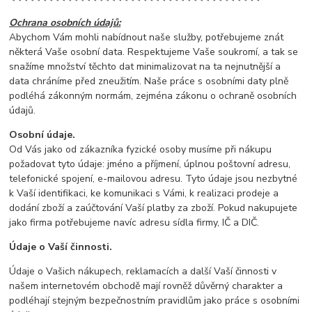
Ochrana osobních údajů:
Abychom Vám mohli nabídnout naše služby, potřebujeme znát
některá Vaše osobní data. Respektujeme Vaše soukromí, a tak se
snažíme množství těchto dat minimalizovat na ta nejnutnější a
data chráníme před zneužitím. Naše práce s osobními daty plně
podléhá zákonným normám, zejména zákonu o ochraně osobních
údajů.
Osobní údaje.
Od Vás jako od zákazníka fyzické osoby musíme při nákupu
požadovat tyto údaje: jméno a příjmení, úplnou poštovní adresu,
telefonické spojení, e-mailovou adresu. Tyto údaje jsou nezbytné
k Vaší identifikaci, ke komunikaci s Vámi, k realizaci prodeje a
dodání zboží a zaúčtování Vaší platby za zboží. Pokud nakupujete
jako firma potřebujeme navíc adresu sídla firmy, IČ a DIČ.
Údaje o Vaší činnosti.
Údaje o Vašich nákupech, reklamacích a další Vaší činnosti v
našem internetovém obchodě mají rovněž důvěrný charakter a
podléhají stejným bezpečnostním pravidlům jako práce s osobními