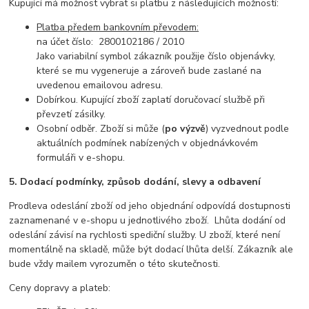
Kupující má možnost vybrat si platbu z následujících možností:
Platba předem bankovním převodem:
na účet číslo: 2800102186 / 2010
Jako variabilní symbol zákazník použije číslo objenávky,
které se mu vygeneruje a zároveň bude zaslané na
uvedenou emailovou adresu.
Dobírkou. Kupující zboží zaplatí doručovací službě při
převzetí zásilky.
Osobní odběr. Zboží si může (
po výzvě
) vyzvednout podle
aktuálních podmínek nabízených v objednávkovém
formuláři v e-shopu.
5. Dodací podmínky, způsob dodání, slevy a odbavení
Prodleva odeslání zboží od jeho objednání odpovídá dostupnosti
zaznamenané v e-shopu u jednotlivého zboží. Lhůta dodání od
odeslání závisí na rychlosti spediční služby. U zboží, které není
momentálně na skladě, může být dodací lhůta delší. Zákazník ale
bude vždy mailem vyrozuměn o této skutečnosti.
Ceny dopravy a plateb: