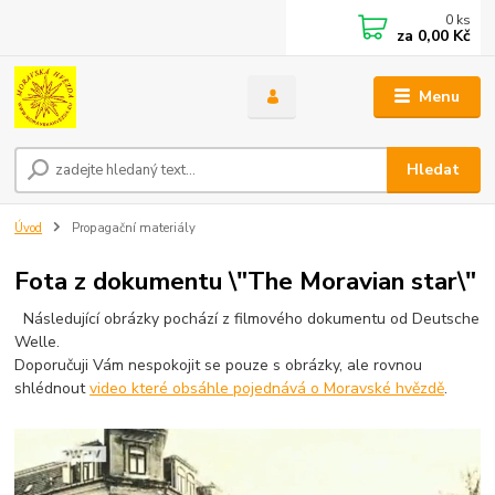
0
ks
za
0,00 Kč
Menu
Hledat
Úvod
Propagační materiály
Fota z dokumentu \"The Moravian star\"
Následující obrázky pochází z filmového dokumentu od Deutsche
Welle.
Doporučuji Vám nespokojit se pouze s obrázky, ale rovnou
shlédnout
video které obsáhle pojednává o Moravské hvězdě
.