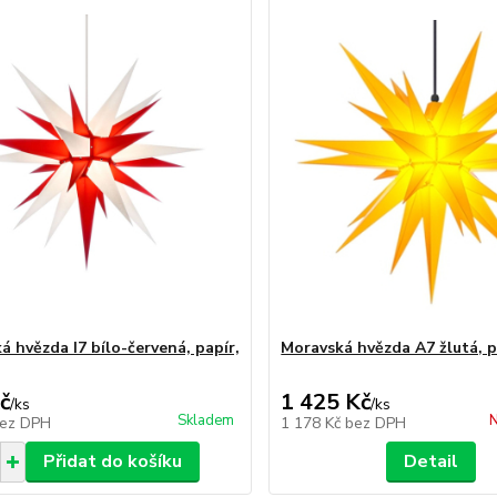
á hvězda I7 bílo-červená, papír,
Moravská hvězda A7 žlutá, p
č
1 425 Kč
/
ks
/
ks
Skladem
N
ez DPH
1 178 Kč
bez DPH
Přidat do košíku
Detail