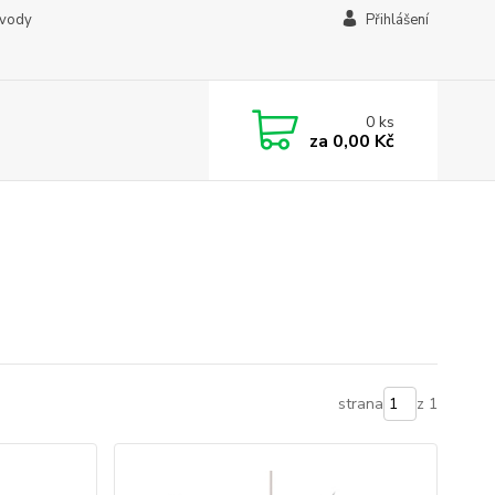
ávody
Přihlášení
0
ks
za
0,00 Kč
strana
z 1