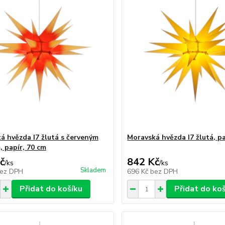
á hvězda I7 žlutá s červeným
Moravská hvězda I7 žlutá, pa
, papír, 70 cm
č
842 Kč
/
ks
/
ks
Skladem
ez DPH
696 Kč
bez DPH
Přidat do košíku
Přidat do ko