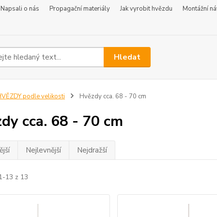
Napsali o nás
Propagační materiály
Jak vyrobit hvězdu
Montážní n
Hledat
VĚZDY podle velikosti
Hvězdy cca. 68 - 70 cm
dy cca. 68 - 70 cm
jší
Nejlevnější
Nejdražší
1-13 z 13