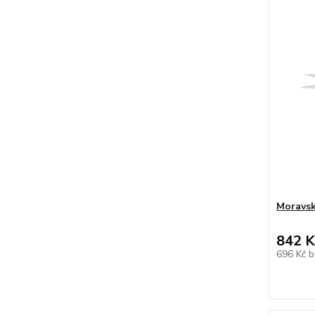
Moravská
842 K
696 Kč
b