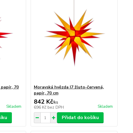
 papír, 70
Moravská hvězda I7 žluto-červená,
papír, 70 cm
842 Kč
/
ks
Skladem
Skladem
696 Kč
bez DPH
šíku
Přidat do košíku