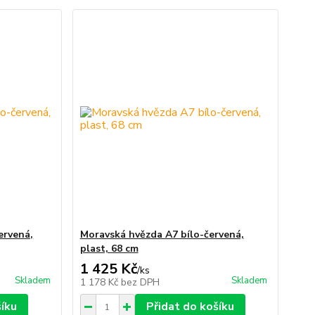
ervená,
Moravská hvězda A7 bílo-červená,
plast, 68 cm
1 425 Kč
/
ks
Skladem
Skladem
1 178 Kč
bez DPH
šíku
Přidat do košíku