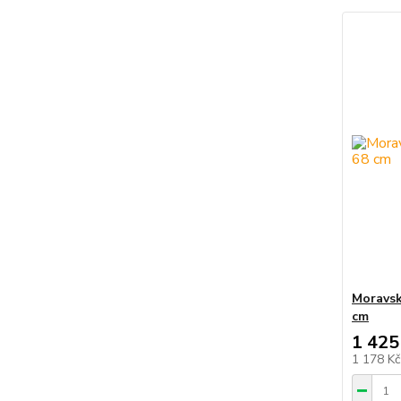
Moravsk
cm
1 425
1 178 K