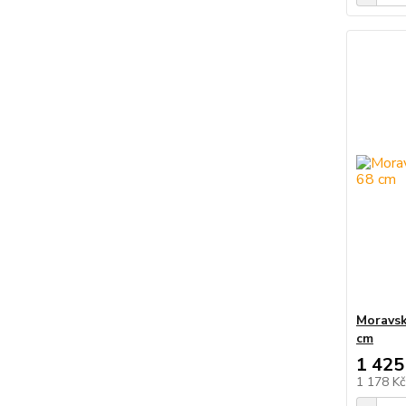
Moravsk
cm
1 425
1 178 K