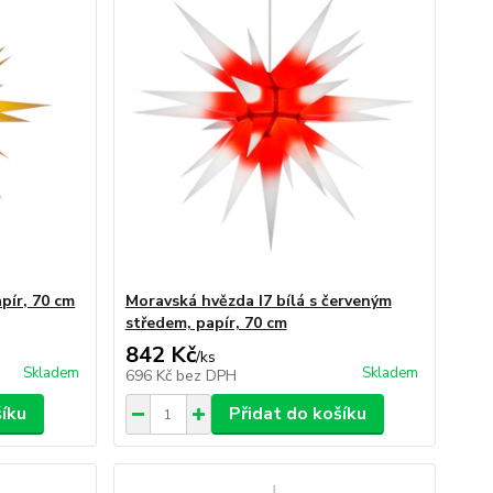
pír, 70 cm
Moravská hvězda I7 bílá s červeným
středem, papír, 70 cm
842 Kč
/
ks
Skladem
Skladem
696 Kč
bez DPH
šíku
Přidat do košíku