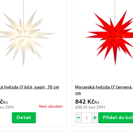
 hvězda I7 bílá, papír, 70 cm
Moravská hvězda I7 červená,
cm
č
842 Kč
/
ks
/
ks
Není skladem
ez DPH
696 Kč
bez DPH
Detail
Přidat do ko