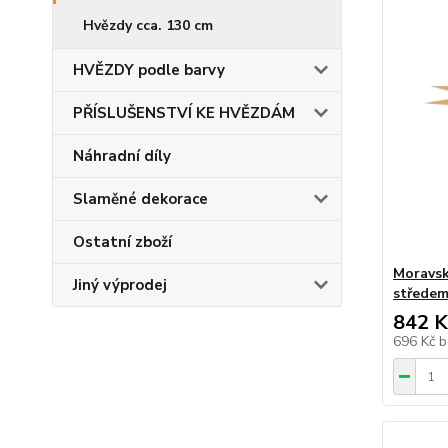
Hvězdy cca. 130 cm
HVĚZDY podle barvy
PŘÍSLUŠENSTVÍ KE HVĚZDÁM
Náhradní díly
Slaměné dekorace
Ostatní zboží
Moravsk
Jiný výprodej
středem
842 K
696 Kč
b