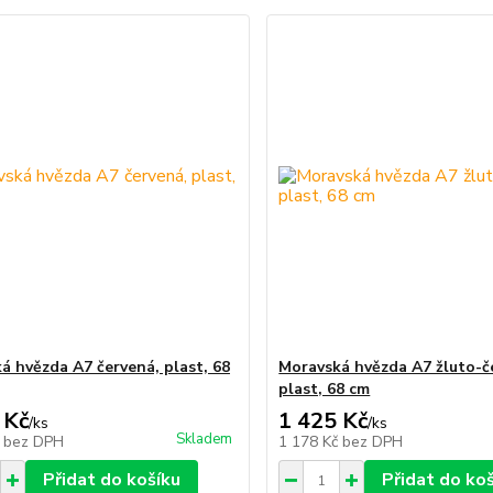
á hvězda A7 červená, plast, 68
Moravská hvězda A7 žluto-č
plast, 68 cm
 Kč
1 425 Kč
/
ks
/
ks
Skladem
č
bez DPH
1 178 Kč
bez DPH
Přidat do košíku
Přidat do ko