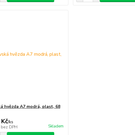
á hvězda A7 modrá, plast, 68
 Kč
/
ks
Skladem
č
bez DPH