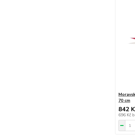
Moravsk
70 cm
842 K
696 Kč
b