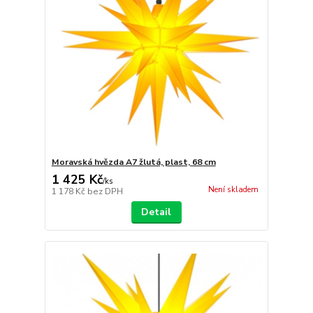
Moravská hvězda A7 žlutá, plast, 68 cm
1 425 Kč
/
ks
Není skladem
1 178 Kč
bez DPH
Detail