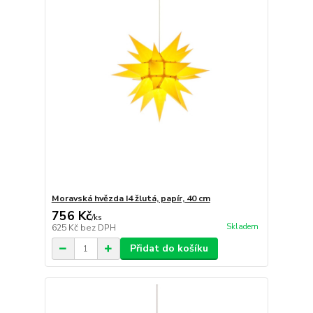
Moravská hvězda I4 žlutá, papír, 40 cm
756 Kč
/
ks
Skladem
625 Kč
bez DPH
Přidat do košíku