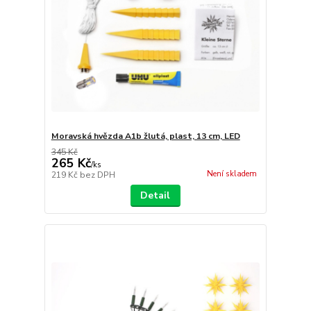
Moravská hvězda A1b žlutá, plast, 13 cm, LED
345 Kč
265 Kč
/
ks
Není skladem
219 Kč
bez DPH
Detail