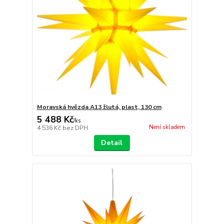
Moravská hvězda A13 žlutá, plast, 130 cm
5 488 Kč
/
ks
Není skladem
4 536 Kč
bez DPH
Detail