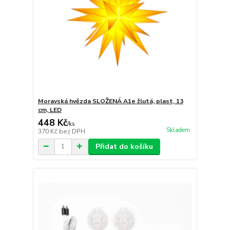
Moravská hvězda SLOŽENÁ A1e žlutá, plast, 13
cm, LED
448 Kč
/
ks
Skladem
370 Kč
bez DPH
Přidat do košíku