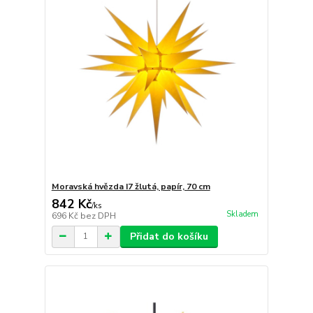
Moravská hvězda I7 žlutá, papír, 70 cm
842 Kč
/
ks
Skladem
696 Kč
bez DPH
Přidat do košíku