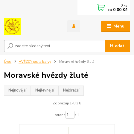
0
ks
za
0,00 Kč
Menu
Hledat
Úvod
HVĚZDY podle barvy
Moravské hvězdy žluté
Moravské hvězdy žluté
Nejnovější
Nejlevnější
Nejdražší
Zobrazuji 1-8 z 8
strana
z 1