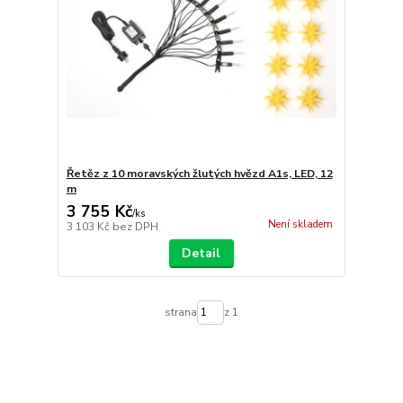
Řetěz z 10 moravských žlutých hvězd A1s, LED, 12
m
3 755 Kč
/
ks
Není skladem
3 103 Kč
bez DPH
Detail
strana
z 1