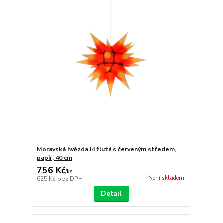
Moravská hvězda I4 žlutá s červeným středem,
papír, 40 cm
756 Kč
/
ks
Není skladem
625 Kč
bez DPH
Detail