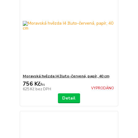
Moravská hvězda I4 žluto-červená, papír, 40 cm
756 Kč
/
ks
VYPRODÁNO
625 Kč
bez DPH
Detail