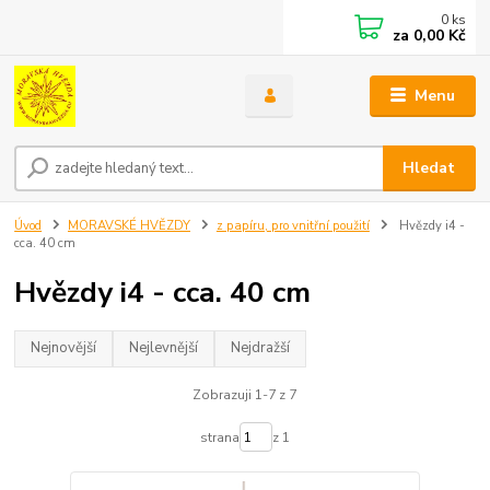
0
ks
za
0,00 Kč
Menu
Hledat
Úvod
MORAVSKÉ HVĚZDY
z papíru, pro vnitřní použití
Hvězdy i4 -
cca. 40 cm
Hvězdy i4 - cca. 40 cm
Nejnovější
Nejlevnější
Nejdražší
Zobrazuji 1-7 z 7
strana
z 1