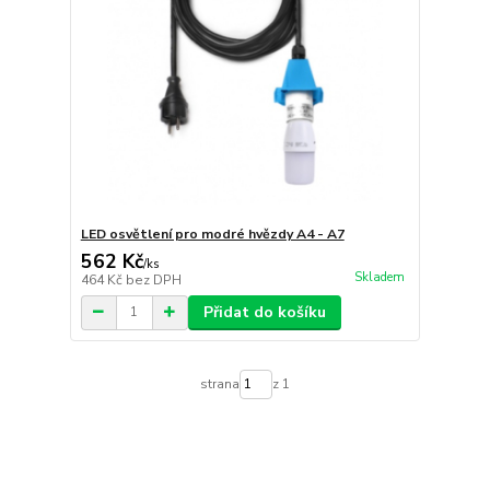
LED osvětlení pro modré hvězdy A4 - A7
562 Kč
/
ks
Skladem
464 Kč
bez DPH
Přidat do košíku
strana
z 1