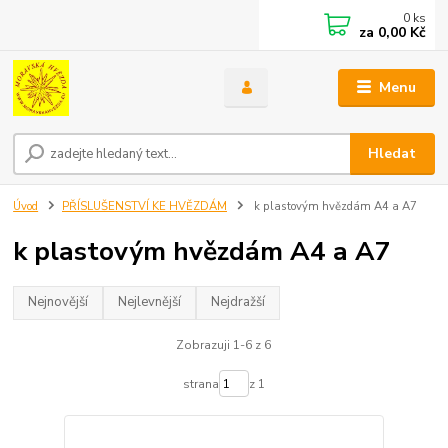
0
ks
za
0,00 Kč
Menu
Hledat
Úvod
PŘÍSLUŠENSTVÍ KE HVĚZDÁM
k plastovým hvězdám A4 a A7
k plastovým hvězdám A4 a A7
Nejnovější
Nejlevnější
Nejdražší
Zobrazuji 1-6 z 6
strana
z 1