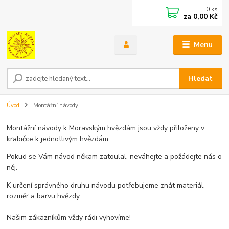
0
ks
za
0,00 Kč
Menu
Hledat
Úvod
Montážní návody
Montážní návody k Moravským hvězdám jsou vždy přiloženy v
krabičce k jednotlivým hvězdám.
Pokud se Vám návod někam zatoulal, neváhejte a požádejte nás o
něj.
K určení správného druhu návodu potřebujeme znát materiál,
rozměr a barvu hvězdy.
Našim zákazníkům vždy rádi vyhovíme!