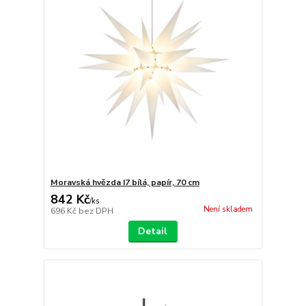
Moravská hvězda I7 bílá, papír, 70 cm
842 Kč
/
ks
Není skladem
696 Kč
bez DPH
Detail