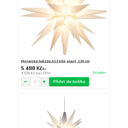
Moravská hvězda A13 bílá, plast, 130 cm
5 488 Kč
/
ks
Skladem
4 536 Kč
bez DPH
Přidat do košíku