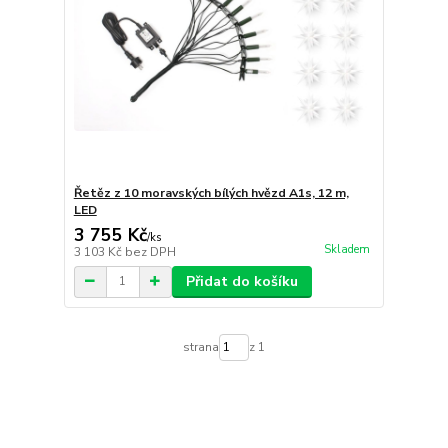
Řetěz z 10 moravských bílých hvězd A1s, 12 m,
LED
3 755 Kč
/
ks
Skladem
3 103 Kč
bez DPH
Přidat do košíku
strana
z 1