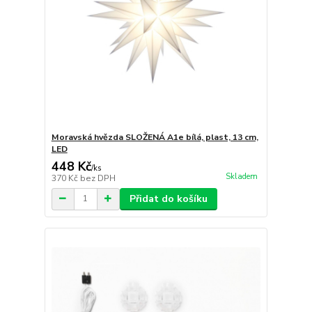
Moravská hvězda SLOŽENÁ A1e bílá, plast, 13 cm,
LED
448 Kč
/
ks
Skladem
370 Kč
bez DPH
Přidat do košíku