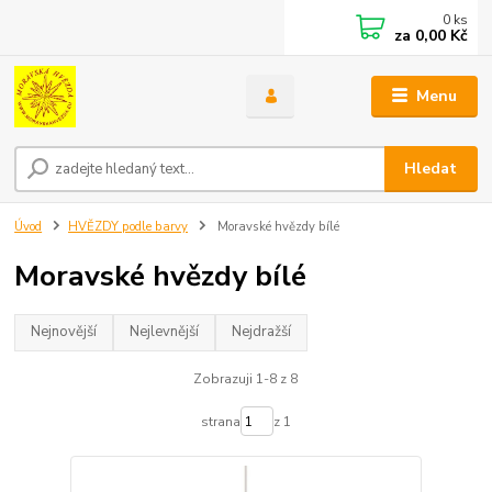
0
ks
za
0,00 Kč
Menu
Hledat
Úvod
HVĚZDY podle barvy
Moravské hvězdy bílé
Moravské hvězdy bílé
Nejnovější
Nejlevnější
Nejdražší
Zobrazuji 1-8 z 8
strana
z 1