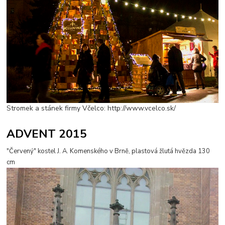
Stromek a stánek firmy Včelco: http://www.vcelco.sk/
ADVENT 2015
"Červený" kostel J. A. Komenského v Brně, plastová žlutá hvězda 130
cm