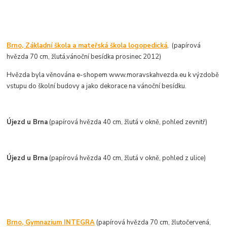
Brno, Základní škola a mateřská škola logopedická
, (papírová
hvězda 70 cm, žlutá,vánoční besídka prosinec 2012)
Hvězda byla věnována e-shopem www.moravskahvezda.eu k výzdobě
vstupu do školní budovy a jako dekorace na vánoční besídku.
Újezd u Brna
(papírová hvězda 40 cm, žlutá v okně, pohled zevnitř)
Újezd u Brna
(papírová hvězda 40 cm, žlutá v okně, pohled z ulice)
Brno, Gymnazium INTEGRA
(papírová hvězda 70 cm, žlutočervená,