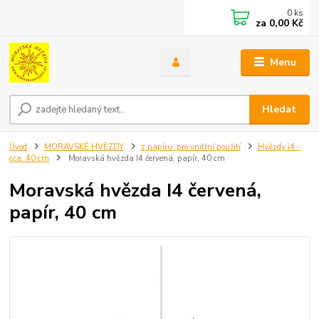
0
ks
za
0,00 Kč
Menu
Hledat
Úvod
MORAVSKÉ HVĚZDY
z papíru, pro vnitřní použití
Hvězdy i4 -
cca. 40 cm
Moravská hvězda I4 červená, papír, 40 cm
Moravská hvězda I4 červená,
papír, 40 cm