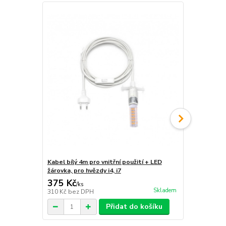
Kabel bílý 4m pro vnitřní použití + LED
Úložný box 
žárovka, pro hvězdy i4, i7
nebo i4
375 Kč
428 Kč
/
ks
/
ks
Skladem
310 Kč
bez DPH
354 Kč
bez 
Přidat do košíku