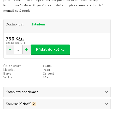
použití v místnostech. Speciální box pro uložení složené hvězdy.
Použití: vnitřníMateriál: papírStav: rozloženo, připraveno pro domácí
montáž
celý popis
Dostupnost
Skladem
756 Kč
/
ks
625 Kč
bez DPH
Přidat do košíku
Číslo produktu:
10405
Materiál:
Papír
Barva:
Červená
Velikost:
40 cm
Kompletní specifikace
Související zboží
2