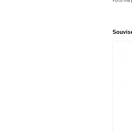
Foto má p
Souvise