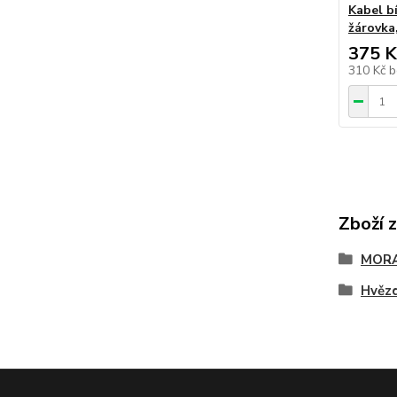
Kabel bí
žárovka,
375 K
310 Kč
b
Zboží 
MORA
Hvězd