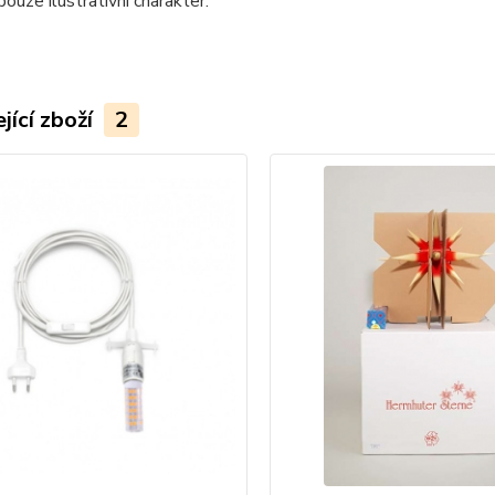
ouze ilustrativní charakter.
jící zboží
2