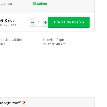
tupnost
Skladem
6 Kč
/
ks
Přidat do košíku
 Kč
bez DPH
roduktu:
10404
Materiál:
Papír
Bílá
Velikost:
40 cm
visející zboží
2