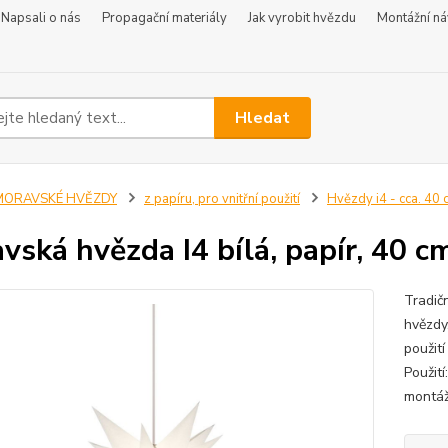
Napsali o nás
Propagační materiály
Jak vyrobit hvězdu
Montážní n
Hledat
MORAVSKÉ HVĚZDY
z papíru, pro vnitřní použití
Hvězdy i4 - cca. 40 
vská hvězda I4 bílá, papír, 40 c
Tradič
hvězdy
použit
Použití
montáž