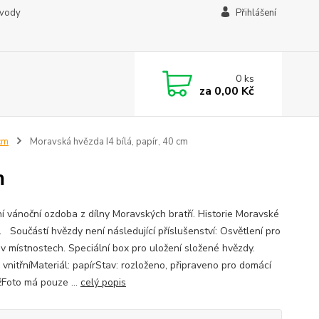
ávody
Přihlášení
0
ks
za
0,00 Kč
cm
Moravská hvězda I4 bílá, papír, 40 cm
m
ní vánoční ozdoba z dílny Moravských bratří. Historie Moravské
. Součástí hvězdy není následující příslušenství: Osvětlení pro
í v místnostech. Speciální box pro uložení složené hvězdy.
: vnitřníMateriál: papírStav: rozloženo, připraveno pro domácí
Foto má pouze ...
celý popis