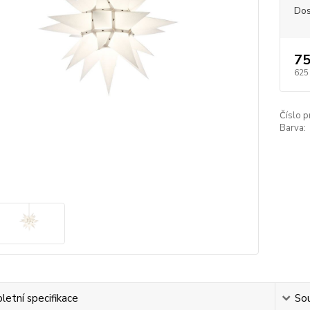
Dos
75
625
Číslo p
Barva:
etní specifikace
Sou