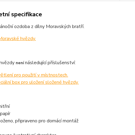
tní specifikace
vánoční ozdoba z dílny Moravských bratří.
 Moravské hvězdy.
 hvězdy
následující příslušenství:
není
ětlení pro použití v místnostech.
ciální box pro uložení složené hvězdy.
nitřní
 papír
loženo, připraveno pro domácí montáž