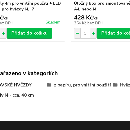
lý 4m pro vnitřní použití + LED
Úložný box pro smontované
 pro hvězdy i4, i7
A4, nebo i4
č
428 Kč
/
ks
/
ks
Skladem
ez DPH
354 Kč
bez DPH
Přidat do košíku
Přidat do ko
zařazeno v kategoriích
VSKÉ HVĚZDY
z papíru, pro vnitřní použití
Hvěz
y i4 - cca. 40 cm