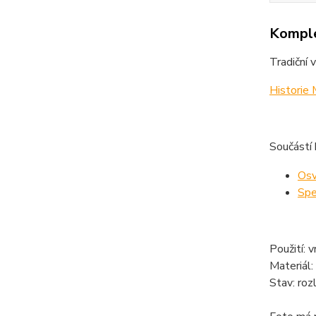
Komple
Tradiční 
Historie
Součástí
Osv
Spe
Použití: v
Materiál:
Stav: roz