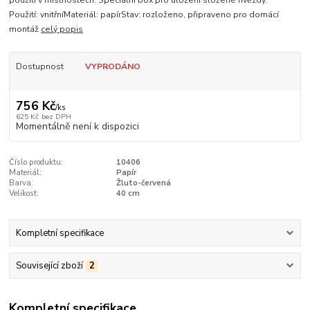
použití v místnostech. Speciální box pro uložení složené hvězdy.
Použití: vnitřníMateriál: papírStav: rozloženo, připraveno pro domácí
montáž
celý popis
Dostupnost
VYPRODÁNO
756 Kč
/
ks
625 Kč
bez DPH
Momentálně není k dispozici
Číslo produktu:
10406
Materiál:
Papír
Barva:
Žluto-červená
Velikost:
40 cm
Kompletní specifikace
Související zboží
2
Kompletní specifikace