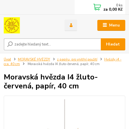
0
ks
za
0,00 Kč
Menu
Hledat
Úvod
MORAVSKÉ HVĚZDY
z papíru, pro vnitřní použití
Hvězdy i4 -
cca. 40 cm
Moravská hvězda I4 žluto-červená, papír, 40 cm
Moravská hvězda I4 žluto-
červená, papír, 40 cm