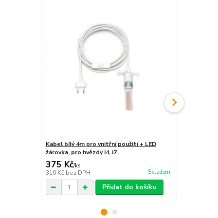
Kabel bílý 4m pro vnitřní použití + LED
Úložný box 
žárovka, pro hvězdy i4, i7
nebo i4
375 Kč
428 Kč
/
ks
/
ks
Skladem
310 Kč
bez DPH
354 Kč
bez 
Přidat do košíku