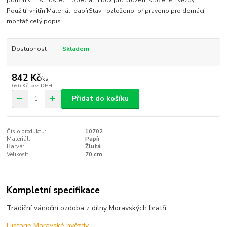
použití v místnostech. Speciální box pro uložení složené hvězdy.
Použití: vnitřníMateriál: papírStav: rozloženo, připraveno pro domácí
montáž
celý popis
Dostupnost
Skladem
842 Kč
/
ks
696 Kč
bez DPH
Přidat do košíku
Číslo produktu:
10702
Materiál:
Papír
Barva:
Žlutá
Velikost:
70 cm
Kompletní specifikace
Tradiční vánoční ozdoba z dílny Moravských bratří.
Historie Moravské hvězdy.