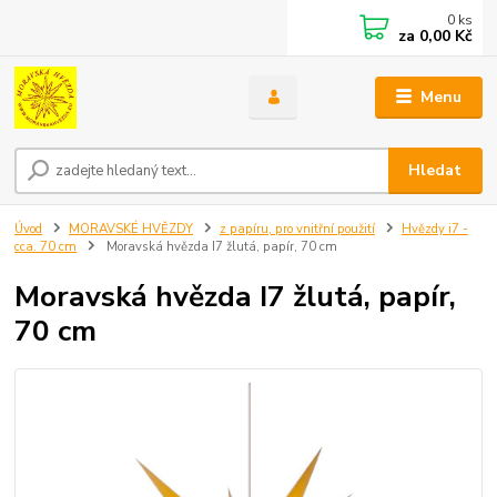
0
ks
za
0,00 Kč
Menu
Hledat
Úvod
MORAVSKÉ HVĚZDY
z papíru, pro vnitřní použití
Hvězdy i7 -
cca. 70 cm
Moravská hvězda I7 žlutá, papír, 70 cm
Moravská hvězda I7 žlutá, papír,
70 cm