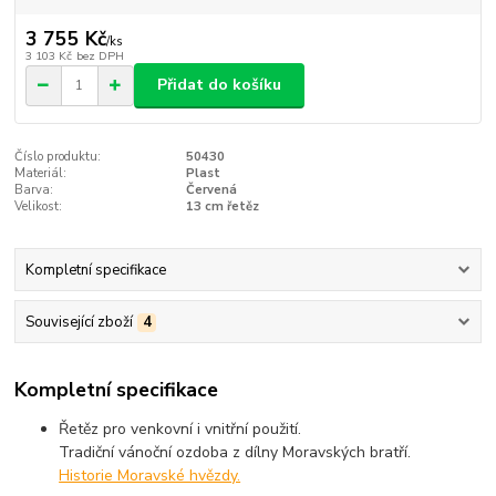
3 755 Kč
/
ks
3 103 Kč
bez DPH
Přidat do košíku
Číslo produktu:
50430
Materiál:
Plast
Barva:
Červená
Velikost:
13 cm řetěz
Kompletní specifikace
Související zboží
4
Kompletní specifikace
Řetěz pro venkovní i vnitřní použití.
Tradiční vánoční ozdoba z dílny Moravských bratří.
Historie Moravské hvězdy.