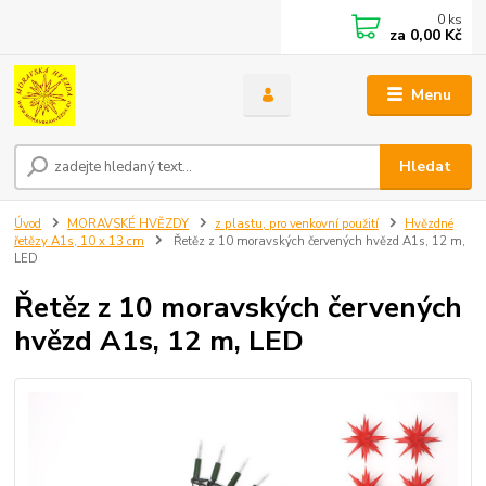
0
ks
za
0,00 Kč
Menu
Hledat
Úvod
MORAVSKÉ HVĚZDY
z plastu, pro venkovní použití
Hvězdné
řetězy A1s, 10 x 13 cm
Řetěz z 10 moravských červených hvězd A1s, 12 m,
LED
Řetěz z 10 moravských červených
hvězd A1s, 12 m, LED