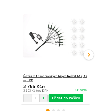
Řetěz z 10 moravských bílých hvězd A1s, 12
Řetěz z 10 
m, LED
LED, 12 m
3 755 Kč
3 755 Kč
/
ks
Skladem
3 103 Kč
bez DPH
3 103 Kč
bez
Přidat do košíku