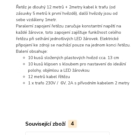
Řetěz je dlouhý 12 metrů + 2metry kabel k trafu (od
zásuvky 5 metrů k první hvězdě), další hvězdy jsou od
sebe vzdáleny 1metr.
Paralerní zapojení řetězu zaručuje konstantní napětí na
každé žárovce, toto zapojení zajišťuje funkčnost celého
řetězu při selhání jednotlivých LED žárovek. Elektrické
připojení ke zdroji se nachází pouze na jednom konci řetězu.
Balení obsahuje:
10 kusů složených plastových hvězd cca. 13 cm
10 kusů klipsen s kloubem pro nastavení do ideální
polohy, objímlou a LED žárovkou
12 metrů kabel řětězu
1 x trafo 230V / 6V, 2A s přívodním kabelem 2 metry
Související zboží
4