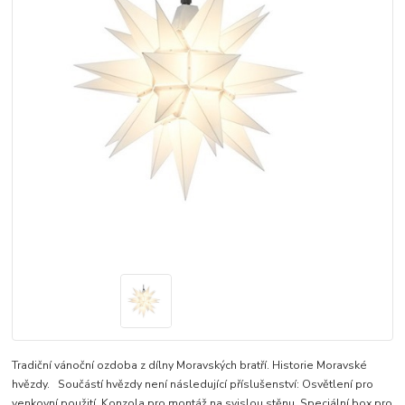
Tradiční vánoční ozdoba z dílny Moravských bratří. Historie Moravské
hvězdy. Součástí hvězdy není následující příslušenství: Osvětlení pro
venkovní použití. Konzola pro montáž na svislou stěnu. Speciální box pro