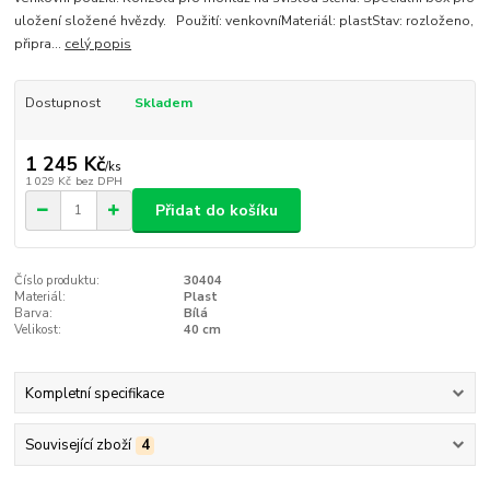
uložení složené hvězdy. Použití: venkovníMateriál: plastStav: rozloženo,
připra...
celý popis
Dostupnost
Skladem
1 245 Kč
/
ks
1 029 Kč
bez DPH
Přidat do košíku
Číslo produktu:
30404
Materiál:
Plast
Barva:
Bílá
Velikost:
40 cm
Kompletní specifikace
Související zboží
4