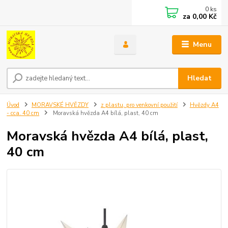
0
ks
za
0,00 Kč
Menu
Hledat
Úvod
MORAVSKÉ HVĚZDY
z plastu, pro venkovní použití
Hvězdy A4
- cca. 40 cm
Moravská hvězda A4 bílá, plast, 40 cm
Moravská hvězda A4 bílá, plast,
40 cm