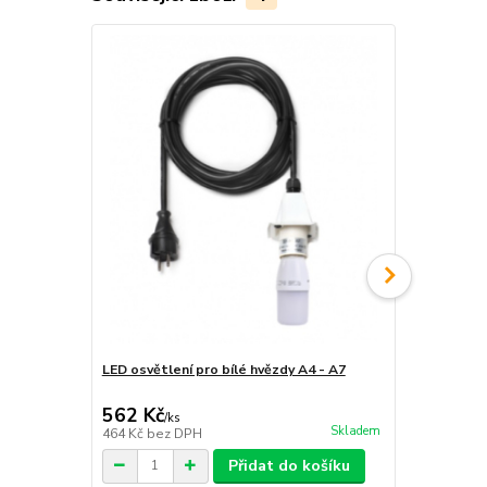
LED osvětlení pro bílé hvězdy A4 - A7
Konzola pro
562 Kč
2 350 Kč
/
ks
Skladem
464 Kč
bez DPH
1 942 Kč
bez
Přidat do košíku