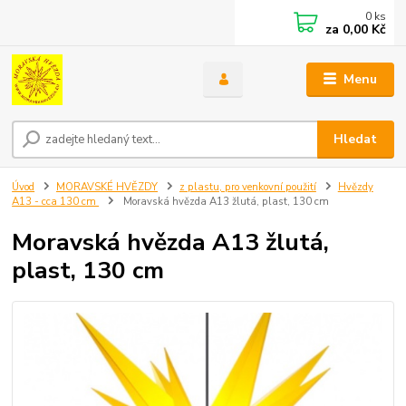
0
ks
za
0,00 Kč
Menu
Hledat
Úvod
MORAVSKÉ HVĚZDY
z plastu, pro venkovní použití
Hvězdy
A13 - cca 130 cm
Moravská hvězda A13 žlutá, plast, 130 cm
Moravská hvězda A13 žlutá,
plast, 130 cm