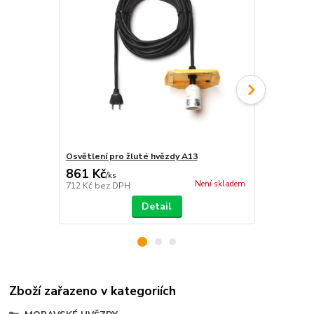
Osvětlení pro žluté hvězdy A13
Konzola pro
861 Kč
2 750 Kč
/
ks
Není skladem
712 Kč
bez DPH
2 273 Kč
bez
Detail
Zboží zařazeno v kategoriích