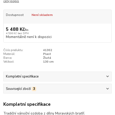
celý popis
Dostupnost
Není skladem
5 488 Kč
/
ks
4 536 Kč
bez DPH
Momentálně není k dispozici
Číslo produktu:
41302
Materiál:
Plast
Barva:
Žlutá
Velikost:
130 cm
Kompletní specifikace
Související zboží
3
Kompletní specifikace
Tradiční vánoční ozdoba z dílny Moravských bratří.