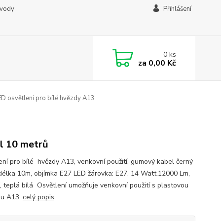
ávody
Přihlášení
0
ks
za
0,00 Kč
D osvětlení pro bílé hvězdy A13
l 10 metrů
ení pro bílé hvězdy A13, venkovní použití, gumový kabel černý
délka 10m, objímka E27 LED žárovka: E27, 14 Watt.12000 Lm,
, teplá bílá Osvětlení umožňuje venkovní použití s plastovou
ou A13.
celý popis