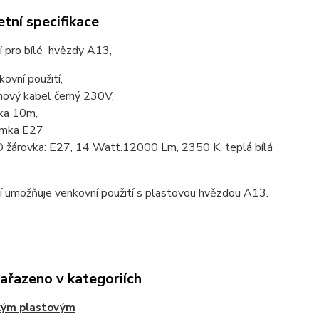
tní specifikace
í pro bílé hvězdy A13,
kovní použití,
ový kabel černý 230V,
ka 10m,
ímka E27
 žárovka: E27, 14 Watt.12000 Lm, 2350 K, teplá bílá
í umožňuje venkovní použití s plastovou hvězdou A13.
zařazeno v kategoriích
kým plastovým