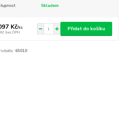
tupnost
Skladem
097 Kč
/
ks
Přidat do košíku
 Kč
bez DPH
roduktu:
65010