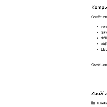
Komple
Osvětlen
ven
gum
dél
obj
LED
Osvětlen
Zboží 
k vel