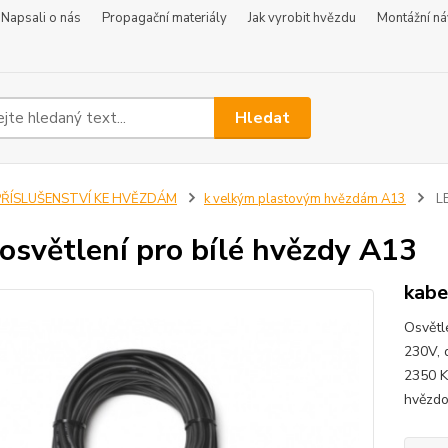
Napsali o nás
Propagační materiály
Jak vyrobit hvězdu
Montážní n
Hledat
PŘÍSLUŠENSTVÍ KE HVĚZDÁM
k velkým plastovým hvězdám A13
LE
osvětlení pro bílé hvězdy A13
kabe
Osvětl
230V, 
2350 K
hvězd