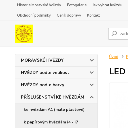
Historie Moravské hvězdy
Fotogalerie
Jak vybrat hvězdu
Obchodní podmínky
Ceník dopravy
Kontakt
Úvod
MORAVSKÉ HVĚZDY
LED 
HVĚZDY podle velikosti
HVĚZDY podle barvy
PŘÍSLUŠENSTVÍ KE HVĚZDÁM
ke hvězdám A1 (malé plastové)
k papírovým hvězdám i4 - i7