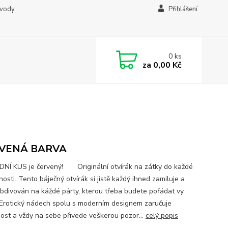
ávody
Přihlášení
0
ks
za
0,00 Kč
VENÁ BARVA
NÍ KUS je červený! Originální otvírák na zátky do každé
sti. Tento báječný otvírák si jistě každý ihned zamiluje a
bdivován na káždé párty, kterou třeba budete pořádat vy
Erotický nádech spolu s moderním designem zaručuje
ost a vždy na sebe přivede veškerou pozor...
celý popis