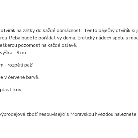
í otvírák na zátky do každé domácnosti. Tento báječný otvírák si
erou třeba budete pořádat vy doma. Erotický nádech spolu s mo
veškerou pozornost na každé oslavě.
 výška - 9cm
cm - rozpětí paží
 v červené barvě.
 plast, kov
ýprodejové zboží nesouvisející s Moravskou hvězdou naleznete 