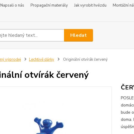
Napsali o nás
Propagační materiály
Jak vyrobit hvězdu
Montážní n
Hledat
iný výprodej
Lechtivé dárky
Originální otvírák červený
inální otvírák červený
ČER
POSLED
domácno
bude o
doma. 
úspěšn