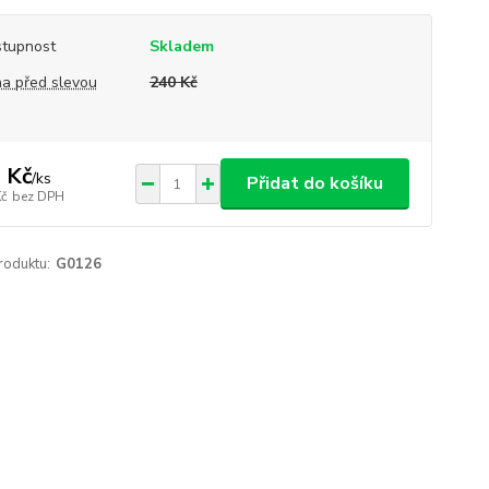
tupnost
Skladem
a před slevou
240 Kč
 Kč
/
ks
Přidat do košíku
Kč
bez DPH
roduktu:
G0126