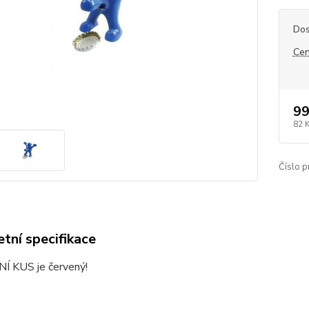
Dos
Cen
99
82 
Číslo p
tní specifikace
 KUS je červený!