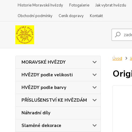
Historie Moravské hvězdy
Fotogalerie
Jak vybrat hvězdu
Obchodní podmínky
Ceník dopravy
Kontakt
Úvod
J
MORAVSKÉ HVĚZDY
Orig
HVĚZDY podle velikosti
HVĚZDY podle barvy
PŘÍSLUŠENSTVÍ KE HVĚZDÁM
Náhradní díly
Slaměné dekorace