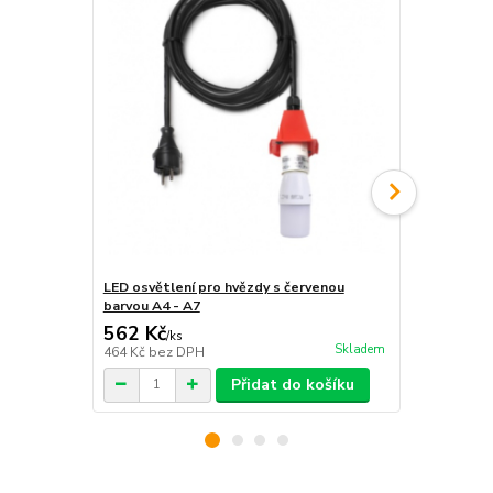
LED osvětlení pro hvězdy s červenou
Konzola pro
barvou A4 - A7
562 Kč
2 350 Kč
/
ks
Skladem
464 Kč
bez DPH
1 942 Kč
bez
Přidat do košíku