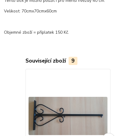
Tento box je možno použít i pro menší hvězdy 40 cm.
Velikost
:
70cmx70cmx60
cm
Objemné zboží = příplatek 150 Kč.
Související zboží
9