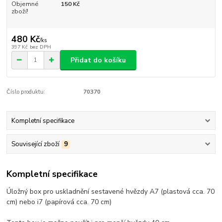
Objemné
150 Kč
zboží!
480 Kč
/
ks
397 Kč
bez DPH
Přidat do košíku
Číslo produktu:
70370
Kompletní specifikace
Související zboží
9
Kompletní specifikace
Úložný box pro uskladnění sestavené hvězdy A7 (plastová cca. 70
cm) nebo i7 (papírová cca. 70 cm)