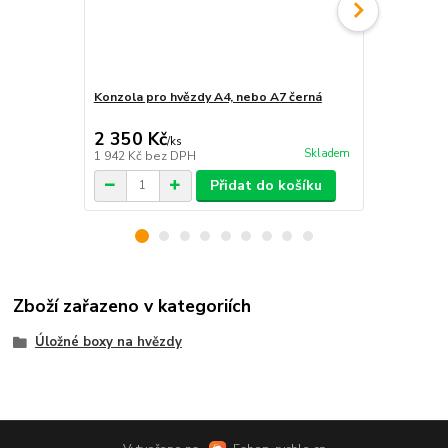
Konzola pro hvězdy A4, nebo A7 černá
Konzola pro
2 350 Kč
2 560 Kč
/
ks
Skladem
1 942 Kč
bez DPH
2 116 Kč
bez
Přidat do košíku
Zboží zařazeno v kategoriích
Úložné boxy na hvězdy