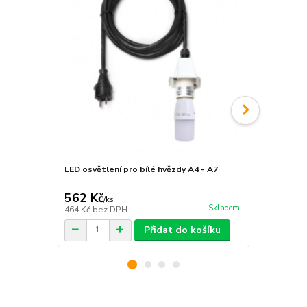
LED osvětlení pro bílé hvězdy A4 - A7
Konzola pro
562 Kč
2 350 Kč
/
ks
Skladem
464 Kč
bez DPH
1 942 Kč
bez
Přidat do košíku